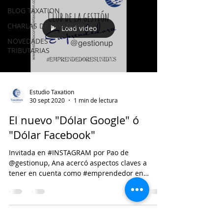
BLOG TAXATION
CHARLAS DE TAXATION
Load video
NOVEDADES
TRIBUTARIAS
Estudio Taxation
30 sept 2020
1 min de lectura
El nuevo "Dólar Google" ó
"Dólar Facebook"
Invitada en #INSTAGRAM por Pao de
@gestionup, Ana acercó aspectos claves a
tener en cuenta como #emprendedor en
materia #impositiva ,...