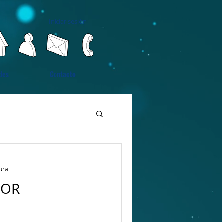
Iniciar sesión
des
Contacto
tura
POR