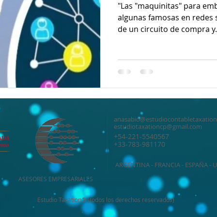
"Las "maquinitas" para emb
algunas famosas en redes 
de un circuito de compra y.
anasabio@estudiocontabletaxatio
estudiotaxationcp@gmail.com
+54-221-5540567
+33-783-981170
ARGENTINA - FRANCIA - ESPAÑA - 
ASESORES EMPRESARIALES
Estudio Taxation® (todos los derechos reservados)