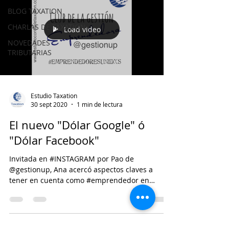
BLOG TAXATION
CHARLAS DE TAXATION
Load video
NOVEDADES
TRIBUTARIAS
Estudio Taxation
30 sept 2020
1 min de lectura
El nuevo "Dólar Google" ó
"Dólar Facebook"
Invitada en #INSTAGRAM por Pao de
@gestionup, Ana acercó aspectos claves a
tener en cuenta como #emprendedor en
materia #impositiva ,...