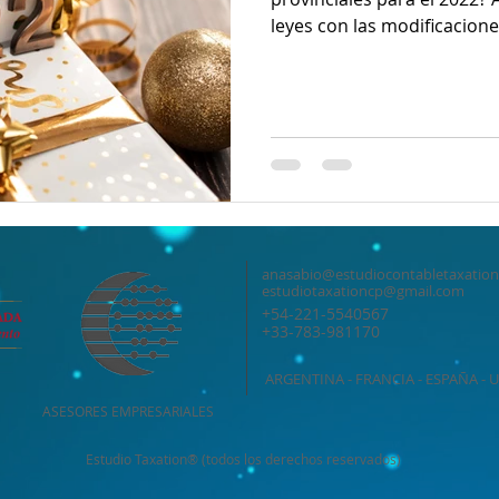
leyes con las modificacione
anasabio@estudiocontabletaxatio
estudiotaxationcp@gmail.com
+54-221-5540567
+33-783-981170
ARGENTINA - FRANCIA - ESPAÑA - 
ASESORES EMPRESARIALES
Estudio Taxation® (todos los derechos reservados)