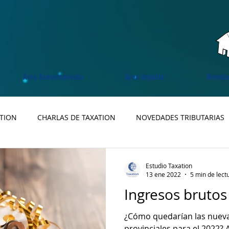
Área Asesoramiento
Área Impulso
Noveda
ATION
CHARLAS DE TAXATION
NOVEDADES TRIBUTARIAS
Estudio Taxation
13 ene 2022
5 min de lect
Ingresos brutos
¿Cómo quedarían las nuevas
provinciales para el 2022?