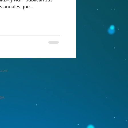
s anuales que...
n.com
USA