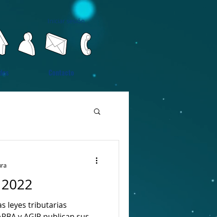
Iniciar sesión
des
Contacto
ura
 2022
 leyes tributarias
 ARBA y AGIP publican sus