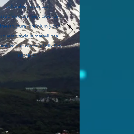
culturales, históricas,
astronómicas, servicios de
nfraestructura premium y por
upuesto toda la maravillosa
uraleza que ofrece el FIN DEL
MUNDO.