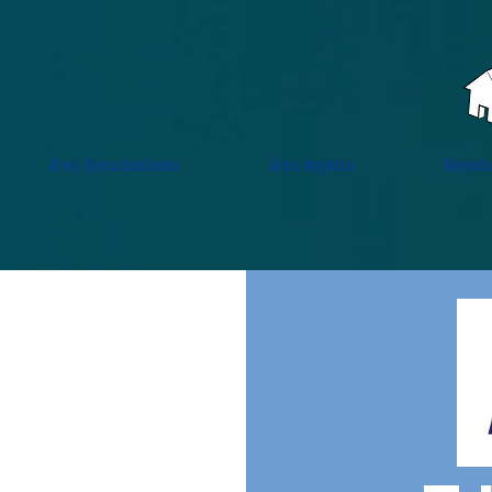
Área Asesoramiento
Área Impulso
Noveda