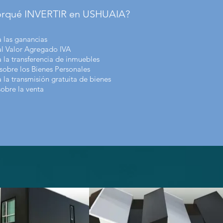
orqué INVERTIR en USHUAIA?
 las ganancias
l Valor Agregado IVA
 la transferencia de inmuebles
obre los Bienes Personales
 la transmisión gratuita de bienes
sobre la venta