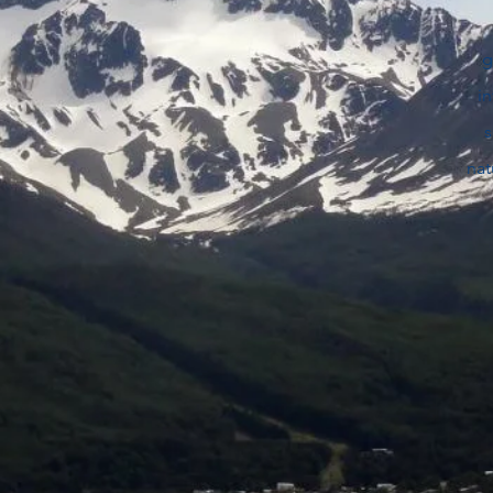
g
i
s
nat