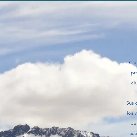
Ciu
pr
ci
Sus 
los 
pue
act