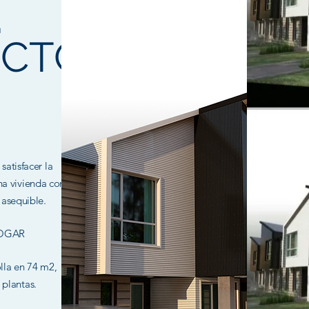
L
ECTO
satisfacer la
a vivienda con
asequible.
OGAR
lla en 74 m2,
 plantas.