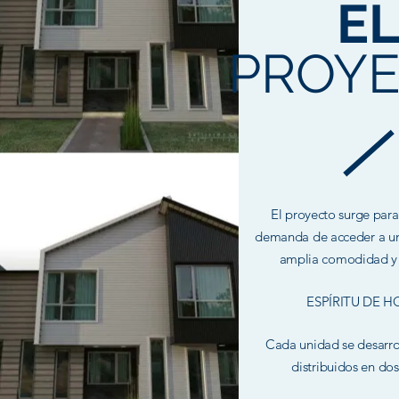
E
PROY
El proyecto surge para 
demanda de acceder a un
amplia comodidad y 
ESPÍRITU
DE H
Cada unidad se desarro
distribuidos en dos