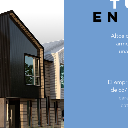
T
en
Altos 
armo
una
El empr
de 657
car
ca