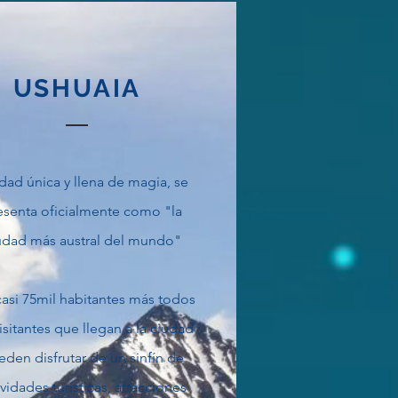
USHUAIA
dad única y llena de magia, se
esenta oficialmente como "la
udad más austral del mundo"
casi 75mil habitantes más todos
visitantes que llegan a la ciudad
den disfrutar de un sinfín de
ividades turísticas, atracciones