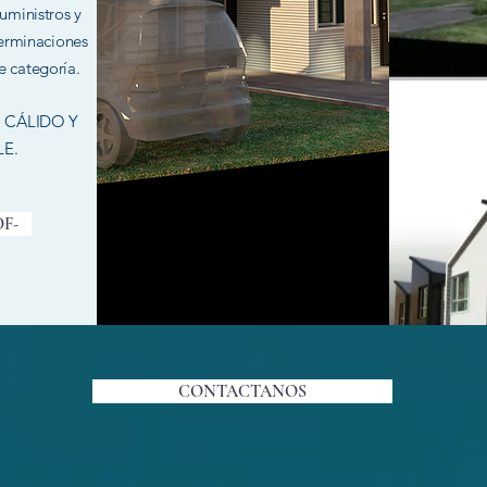
uministros y
 terminaciones
e categoría.
 CÁLIDO Y
E.
DF-
CONTACTANOS