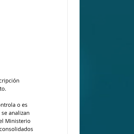
ripción 
to.
trola o es 
 se analizan 
l Ministerio 
 consolidados 