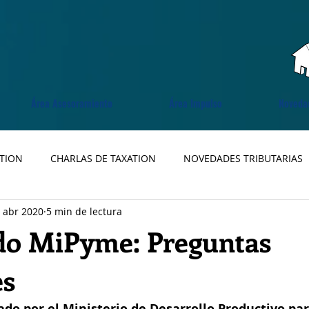
Área Asesoramiento
Área Impulso
Noveda
ATION
CHARLAS DE TAXATION
NOVEDADES TRIBUTARIAS
 abr 2020
5 min de lectura
ado MiPyme: Preguntas
es
ado por el Ministerio de Desarrollo Productivo par