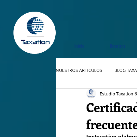
Inicio
Nosotros
NUESTROS ARTICULOS
BLOG TAX
Estudio Taxation
6
Certific
frecuent
Instructivo elabor