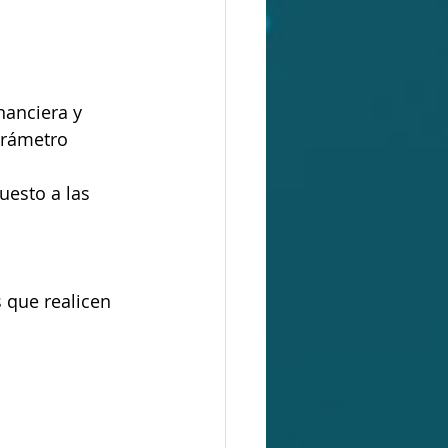
nanciera y 
arámetro 
uesto a las 
 que realicen 