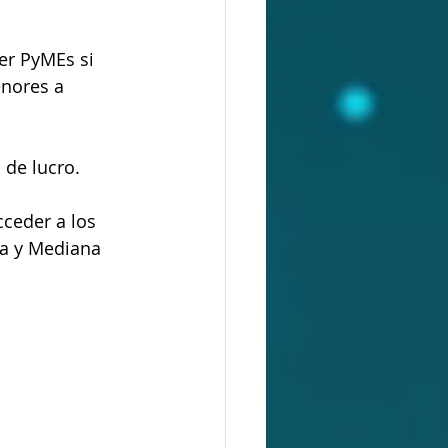
er PyMEs si 
nores a 
 de lucro.
cceder a los 
ña y Mediana 